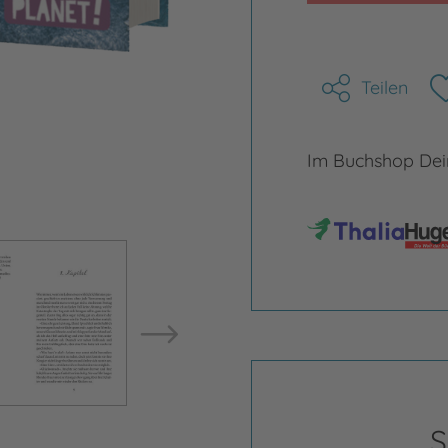
Teilen
Im Buchshop Dein
Bild vergrößern
Bild ve
S