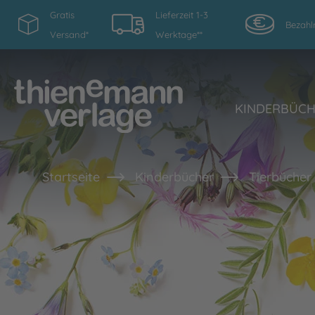
Gratis
Lieferzeit 1-3
Bezahl
Versand*
Werktage**
KINDERBÜC
Startseite
Kinderbücher
Tierbücher 