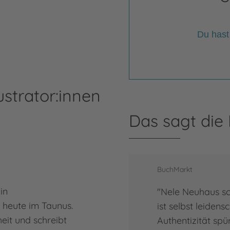
Du hast
ustrator:innen
Das sagt die
BuchMarkt
in
"Nele Neuhaus sc
 heute im Taunus.
ist selbst leidens
dheit und schreibt
Authentizität spü