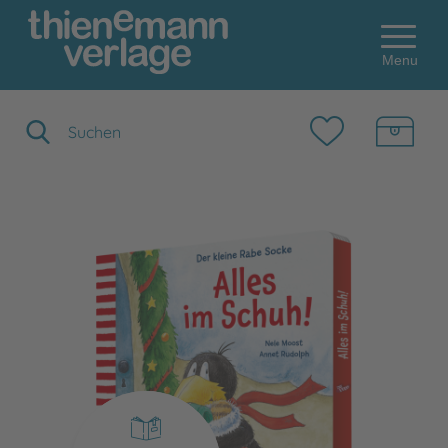
Menu
Suchbegriff eingeben