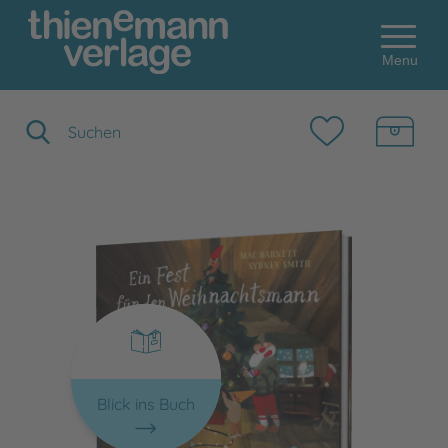
Menu
Suchbegriff eingeben
Blick ins Buch