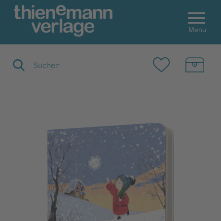
Menu
Suchbegriff eingeben