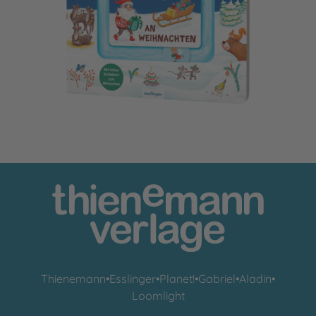
Meine Schiebebahn-Pappe: Hilf mit an Weihnachten
Thienemann
•
Esslinger
•
Planet!
•
Gabriel
•
Aladin
•
Loomlight