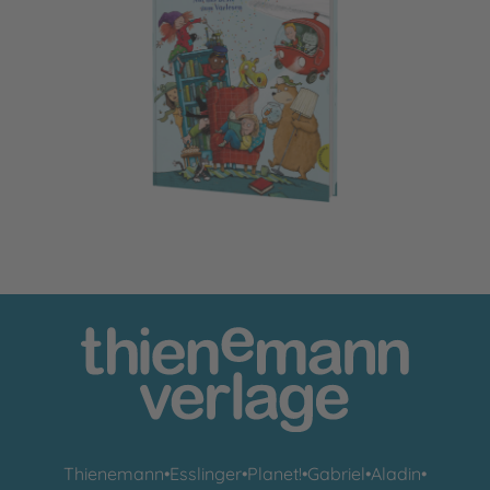
Das große Geschichtenfest
Thienemann
•
Esslinger
•
Planet!
•
Gabriel
•
Aladin
•