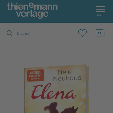
Menu
Suchbegriff eingeben