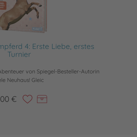
pferd 4: Erste Liebe, erstes
Ch
Turnier
benteuer von Spiegel-Besteller-Autorin
Ein neue
le Neuhaus! Gleic
,00 €