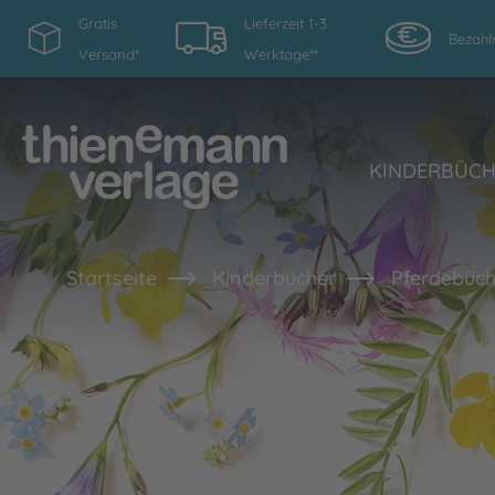
Gratis
Lieferzeit 1-3
Bezahl
Versand*
Werktage**
KINDERBÜC
Startseite
Kinderbücher
Pferdebüch