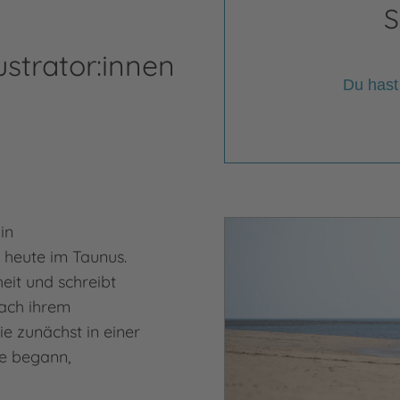
S
ustrator:innen
Du hast
Mar
in
Mehr
Mari
 heute im Taunus.
dheit und schreibt
Nach ihrem
ie zunächst in einer
e begann,