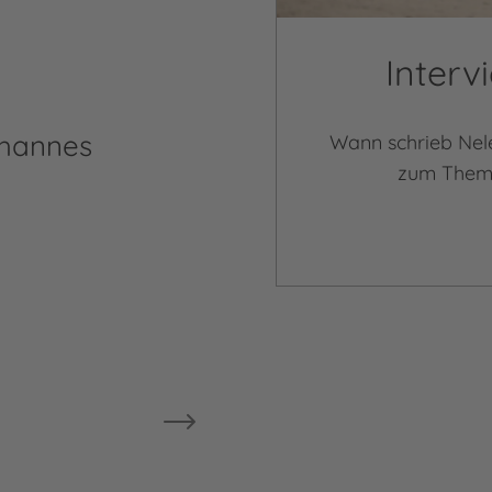
Interv
ohannes
Wann schrieb Nel
zum Thema 
Wiebel