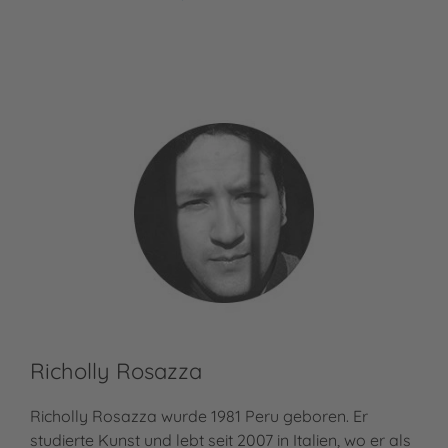
Nadia Al Omari
Meh
Cor
Richolly Rosazza
Richolly Rosazza wurde 1981 Peru geboren. Er
studierte Kunst und lebt seit 2007 in Italien, wo er als