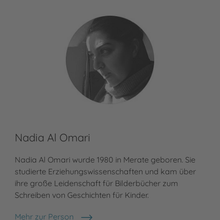
Nadia Al Omari
Co
Nadia Al Omari wurde 1980 in Merate geboren. Sie
Cor
studierte Erziehungswissenschaften und kam über
stu
ihre große Leidenschaft für Bilderbücher zum
sow
Schreiben von Geschichten für Kinder.
Kom
199
Mehr zur Person