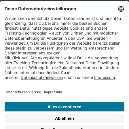
Cookies
Partnerprogramm (Affiliate)
Folge uns auf
* Versandkostenfrei ab 9,00 € Bestellwert innerhalb
Deutschlands
** Lieferzeit 1-3 Werktage innerhalb Deutschlands
Thienemann-Esslinger Verlag GmbH, Blumenstraße 36, D-70182
Stuttgart
BESTELLUNG WIDERRUFEN