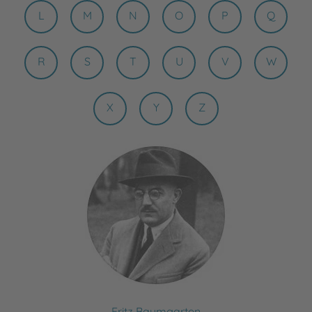
L
M
N
O
P
Q
R
S
T
U
V
W
X
Y
Z
Fritz Baumgarten