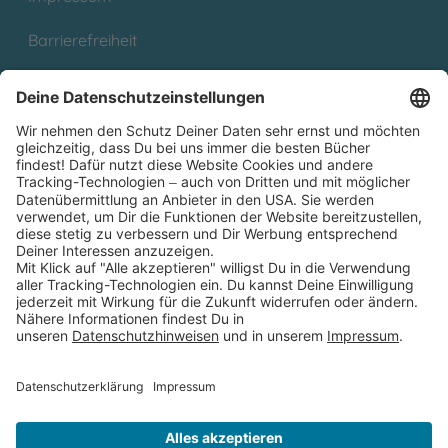
Barrierefreiheit
Cookies
Partnerprogramm (Affiliate)
Folge uns auf
* Versandkostenfrei ab 9,00 € Bestellwert innerhalb
Deutschlands
** Lieferzeit 1-3 Werktage innerhalb Deutschlands
Thienemann-Esslinger Verlag GmbH, Blumenstraße 36, D-70182
Stuttgart