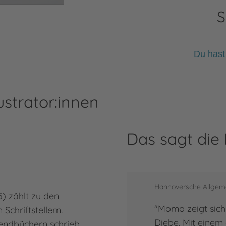
S
Du hast
ustrator:innen
Das sagt die
Hannoversche Allgem
) zählt zu den
"Momo zeigt sic
Schriftstellern.
Diebe. Mit einem
endbüchern schrieb