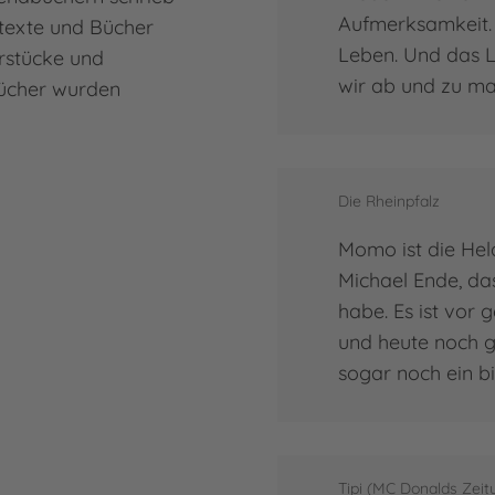
Aufmerksamkeit. Si
htexte und Bücher
Leben. Und das Le
rstücke und
wir ab und zu m
Bücher wurden
Die Rheinpfalz
Momo ist die Held
Michael Ende, das
habe. Es ist vor
und heute noch ge
sogar noch ein b
Tipi (MC Donalds Zeit