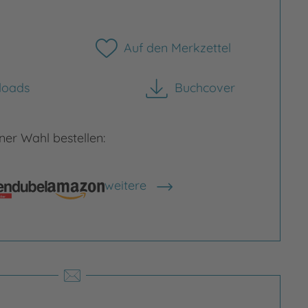
Auf den Merkzettel
loads
Buchcover
herunterladen
er Wahl bestellen:
rgrößern
Bild vergrößern
weitere
Shops anzeigen