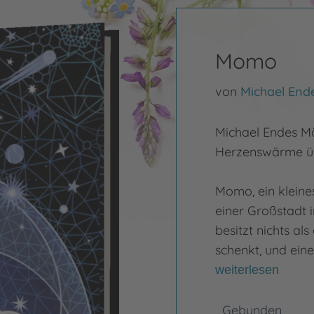
Momo
von
Michael End
Michael Endes M
Herzenswärme üb
Momo, ein kleine
einer Großstadt 
besitzt nichts al
schenkt, und ein
weiterlesen
Gebunden