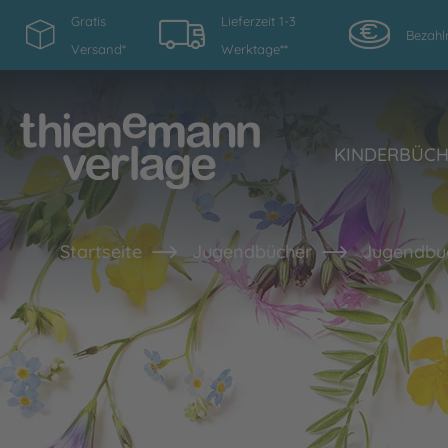
Gratis
Lieferzeit 1-3
Bezahl
Versand*
Werktage**
KINDERBÜC
Startseite
Jugendbücher
Jugendbuc