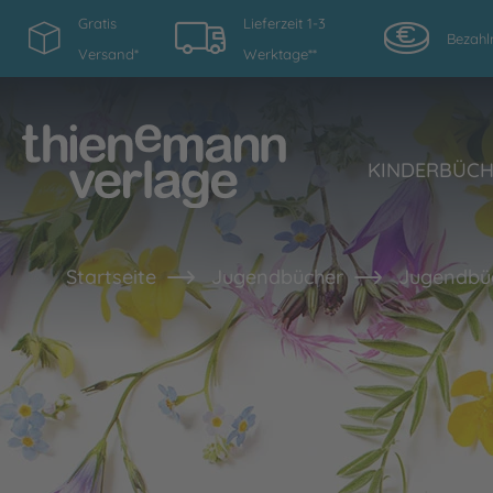
Gratis
Lieferzeit 1-3
Bezahl
Versand*
Werktage**
KINDERBÜC
Startseite
Jugendbücher
Jugendbüc