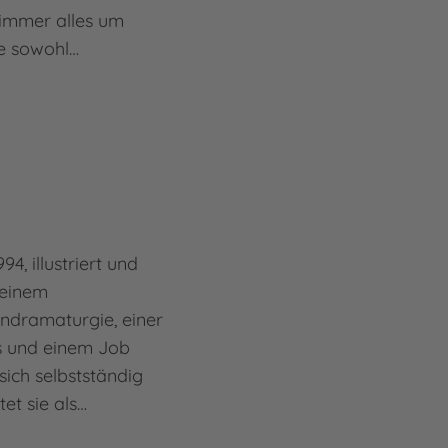
 immer alles um
ie sowohl…
4, illustriert und
 einem
ndramaturgie, einer
is und einem Job
sich selbstständig
et sie als…