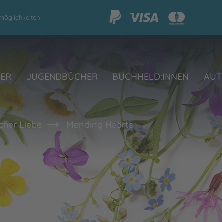
möglichkeiten
HER
JUGENDBÜCHER
BUCHHELD:INNEN
AUT
her Liebe
Mending Hearts