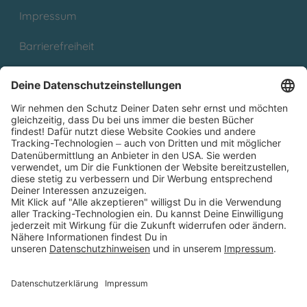
Impressum
Barrierefreiheit
Cookies
Partnerprogramm (Affiliate)
Folge uns auf
* Versandkostenfrei ab 9,00 € Bestellwert innerhalb
Deutschlands
** Lieferzeit 1-3 Werktage innerhalb Deutschlands
Thienemann-Esslinger Verlag GmbH, Blumenstraße 36, D-70182
Stuttgart