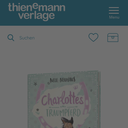
Menu
Suchbegriff eingeben