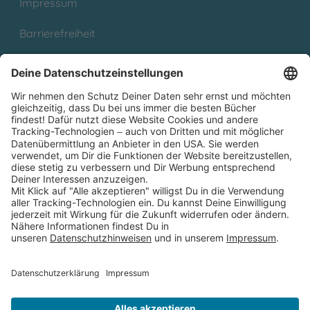
Impressum
Barrierefreiheit
Cookies
Partnerprogramm (Affiliate)
Folge uns auf
* Versandkostenfrei ab 9,00 € Bestellwert innerhalb
Deutschlands
** Lieferzeit 1-3 Werktage innerhalb Deutschlands
Thienemann-Esslinger Verlag GmbH, Blumenstraße 36, D-70182
Stuttgart