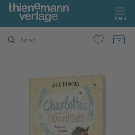
Menu
Suchbegriff eingeben