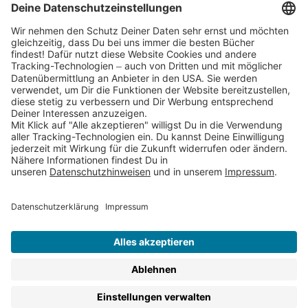
Partnerprogramm (Affiliate)
Folge uns auf
* Versandkostenfrei ab 9,00 € Bestellwert innerhalb
Deutschlands
** Lieferzeit 1-3 Werktage innerhalb Deutschlands
Thienemann-Esslinger Verlag GmbH, Blumenstraße 36, D-70182
Stuttgart
BESTELLUNG WIDERRUFEN