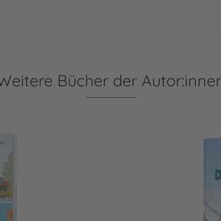
Weitere Bücher der Autor:inne
Mühlenweiher
Dr. Brumm: Anpfiff für D