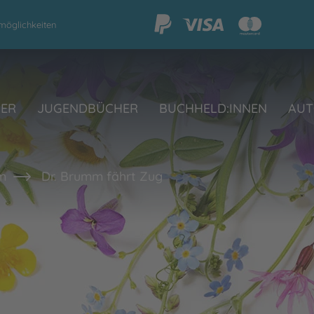
möglichkeiten
HER
JUGENDBÜCHER
BUCHHELD:INNEN
AUT
m
Dr. Brumm fährt Zug