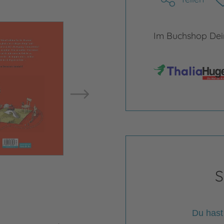
Bild vergrößern
Im Buchshop Dein
Bild ve
S
Du hast