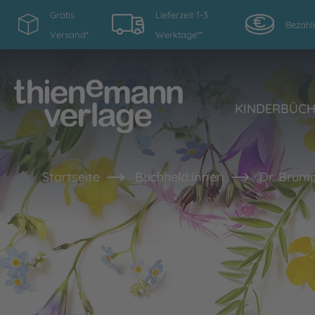
Gratis
Lieferzeit 1-3
Bezahl
Versand*
Werktage**
KINDERBÜC
Startseite
Buchheld:innen
Dr. Brum