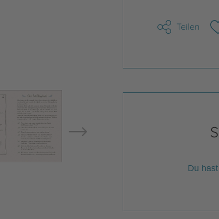
Teilen
Bild vergrößern
Bild ve
S
Du hast