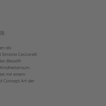
li
en als
t Simona Ceccarelli
n Bleistift
 Kindheitstraum
et mit einem
nd Concept Art der