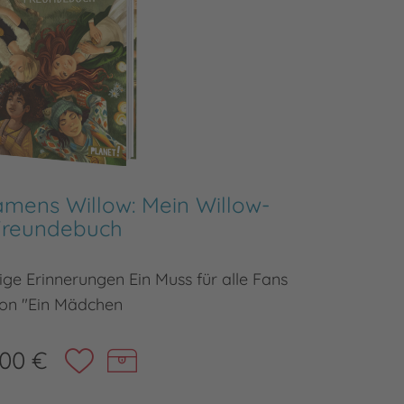
mens Willow: Mein Willow-
Ei
Freundebuch
Das Buc
tige Erinnerungen Ein Muss für alle Fans
on "Ein Mädchen
,00 €