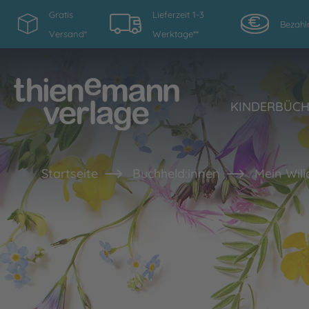
Gratis
Lieferzeit 1-3
Bezahl
Versand*
Werktage**
KINDERBÜC
Startseite
Buchheld:innen
Mein Wil