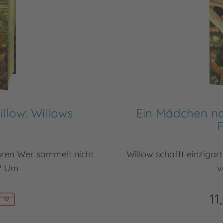
low: Willows
Ein Mädchen na
e
hren Wer sammelt nicht
Willow schafft einzigar
? Um
v
11