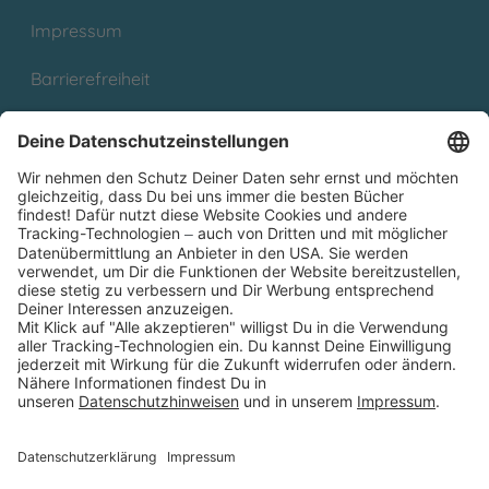
Impressum
Barrierefreiheit
Cookies
Partnerprogramm (Affiliate)
Folge uns auf
* Versandkostenfrei ab 9,00 € Bestellwert innerhalb
Deutschlands
** Lieferzeit 1-3 Werktage innerhalb Deutschlands
Thienemann-Esslinger Verlag GmbH, Blumenstraße 36, D-70182
Stuttgart