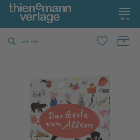
Menu
Suchbegriff eingeben