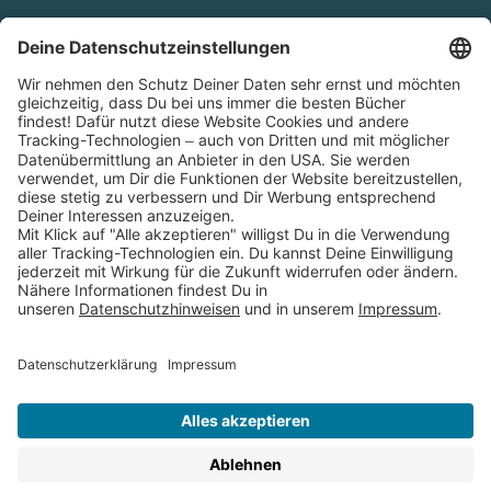
Cookies
Partnerprogramm (Affiliate)
Folge uns auf
* Versandkostenfrei ab 9,00 € Bestellwert innerhalb
Deutschlands
** Lieferzeit 1-3 Werktage innerhalb Deutschlands
Thienemann-Esslinger Verlag GmbH, Blumenstraße 36, D-70182
Stuttgart
BESTELLUNG WIDERRUFEN