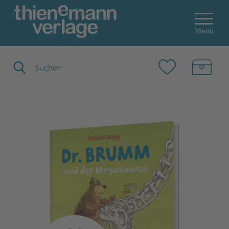
Menu
Suchbegriff eingeben