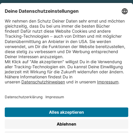
Cookies
Partnerprogramm (Affiliate)
Folge uns auf
* Versandkostenfrei ab 9,00 € Bestellwert innerhalb
Deutschlands
** Lieferzeit 1-3 Werktage innerhalb Deutschlands
Thienemann-Esslinger Verlag GmbH, Blumenstraße 36, D-70182
Stuttgart
BESTELLUNG WIDERRUFEN