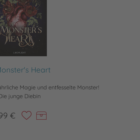
onster's Heart
hrliche Magie und entfesselte Monster!
Das mitr
Die junge Diebin
99 €