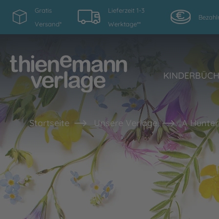
Gratis
Lieferzeit 1-3
Bezahl
Versand*
Werktage**
KINDERBÜC
Startseite
Unsere Verlage
A Hunter