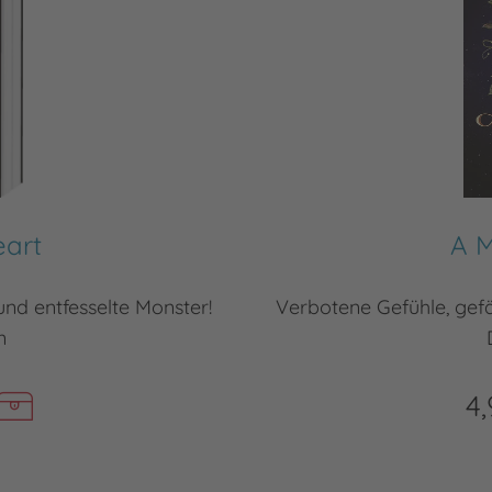
eart
A M
und entfesselte Monster!
Verbotene Gefühle, gefä
n
4,