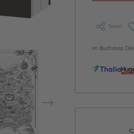
Teilen
Im Buchshop Dein
Bild vergrößern
Bild ve
S