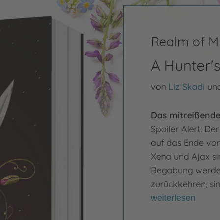
Realm of M
A Hunter'
von
Liz Skadi
un
Das mitreißende
Spoiler Alert: De
auf das Ende von
Xena und Ajax si
Begabung werden 
zurückkehren, sin
weiterlesen