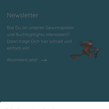
Newsletter
Bist Du an unseren Gewinnspielen
und Buchhighlights interessiert?
Dann trage Dich hier schnell und
einfach ein!
Abonniere jetzt