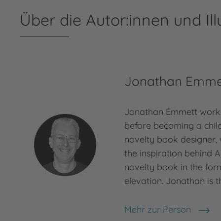
Über die Autor:innen und Ill
Jonathan Emme
Jonathan Emmett worke
before becoming a chil
novelty book designer,
the inspiration behind A
novelty book in the form
elevation. Jonathan is 
Mehr zur Person
Jonathan Emmett