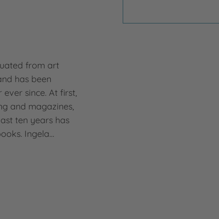
s
duated from art
 and has been
ever since. At first,
ing and magazines,
past ten years has
ooks. Ingela…