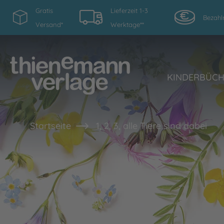
Gratis
Lieferzeit 1-3
Bezahl
Versand*
Werktage**
KINDERBÜC
Startseite
1, 2, 3, alle Tiere sind dabei