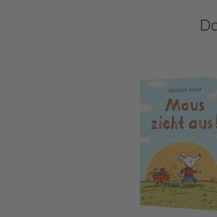
Da
Maus zieht aus