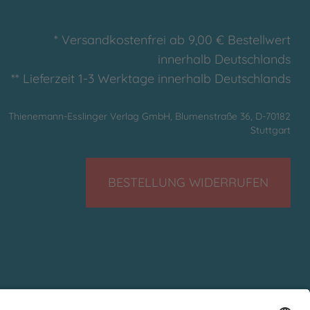
* Versandkostenfrei ab 9,00 € Bestellwert
innerhalb Deutschlands
** Lieferzeit 1-3 Werktage innerhalb Deutschlands
Thienemann-Esslinger Verlag GmbH, Blumenstraße 36, D-70182
Stuttgart
BESTELLUNG WIDERRUFEN