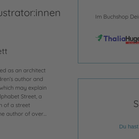
ustrator:innen
Im Buchshop Dein
tt
d as an architect
dren’s author and
 which may explain
lphabet Street, a
S
 of a street
the author of over…
Du hast