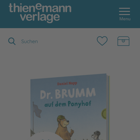
Menu
Suchbegriff eingeben