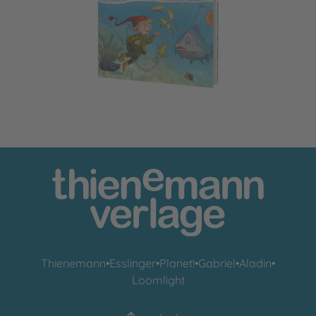
Der kleine Wassermann: Aufregung im Mühlenweiher
Thienemann
•
Esslinger
•
Planet!
•
Gabriel
•
Aladin
•
Loomlight