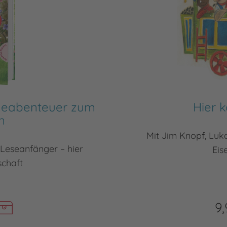
erdeabenteuer zum
Hier 
n
Mit Jim Knopf, Lu
Leseanfänger – hier
Eis
schaft
9,