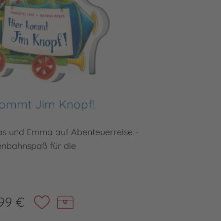
kommt Jim Knopf!
Me
kas und Emma auf Abenteuerreise –
Kniffl
enbahnspaß für die
99 €