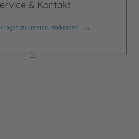
ervice & Kontakt
 Fragen zu unseren Produkten?
gina Kehn
na Kehn , 1962 geboren, begann nach
Studium der Illustration an der HAW
urg, als freie Illustratorin zu arbeiten
wurde seither vielfach ausgezeichnet,
r anderem 2024 mit dem
ndliteraturpreis für ihre Illustrationen