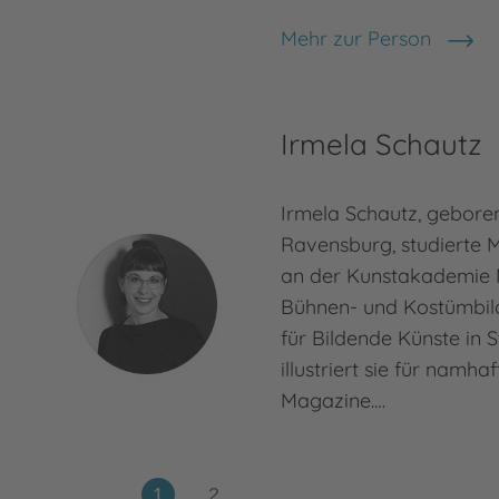
Mehr zur Person
Michael Ende
Irmela Schautz
Irmela Schautz, geboren
Ravensburg, studierte M
an der Kunstakademie 
Bühnen- und Kostümbil
für Bildende Künste in S
illustriert sie für namh
Magazine.…
Mehr zur Person
Irmela Schautz