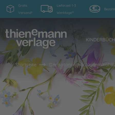
Gratis
Lieferzeit 1-3
Bezahl
Versand*
Werktage**
KINDERBÜC
Startseite
Der satanarchäolügenialkohö