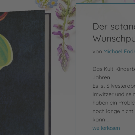
Der satan
Wunschpu
von
Michael End
Das Kult-Kinderb
Jahren.
Es ist Silvester
Irrwitzer und se
haben ein Proble
noch lange nicht 
kann …
weiterlesen