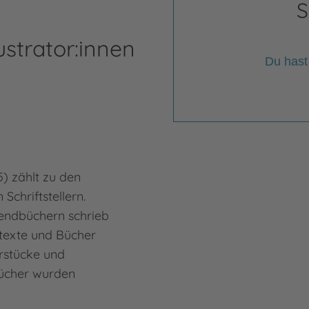
S
ustrator:innen
Du hast
Re
) zählt zu den
Regi
Schriftstellern.
dem 
endbüchern schrieb
Hamb
htexte und Bücher
und 
rstücke und
unte
Bücher wurden
Juge
in…