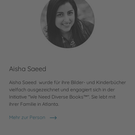
Aisha Saeed
In
Aisha Saeed wurde für ihre Bilder- und Kinderbücher
Ing
vielfach ausgezeichnet und engagiert sich in der
und
Initiative "We Need Diverse Books™". Sie lebt mit
und
ihrer Familie in Atlanta.
Jug
und
Mehr zur Person
Aisha Saeed
Meh
In