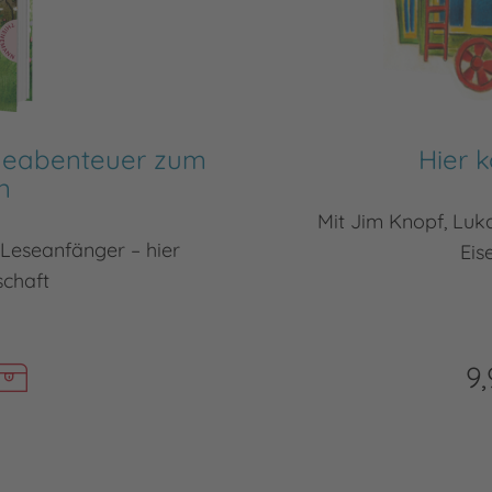
erdeabenteuer zum
Hier 
n
Mit Jim Knopf, Lu
Leseanfänger – hier
Eis
schaft
9,