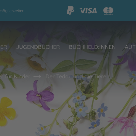
möglichkeiten
HER
JUGENDBÜCHER
BUCHHELD:INNEN
AUT
r für Kinder
Der Teddy und die Tiere