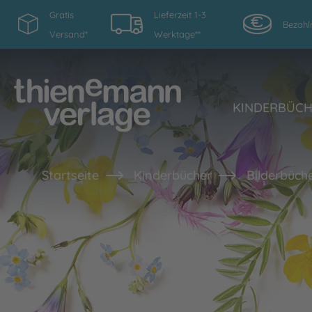
Gratis
Lieferzeit 1-3
Bezahl
Versand*
Werktage**
KINDERBÜC
Startseite
Kinderbücher
Bilderbüche