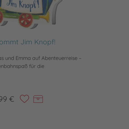
kommt Jim Knopf!
Me
kas und Emma auf Abenteuerreise –
Kniffl
enbahnspaß für die
99 €