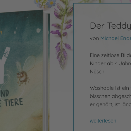
Der Teddy
von
Michael End
Eine zeitlose Bil
Kinder ab 4 Jahre
Nüsch.
Washable ist ein w
bisschen abgesch
er gehört, ist lä
…
weiterlesen