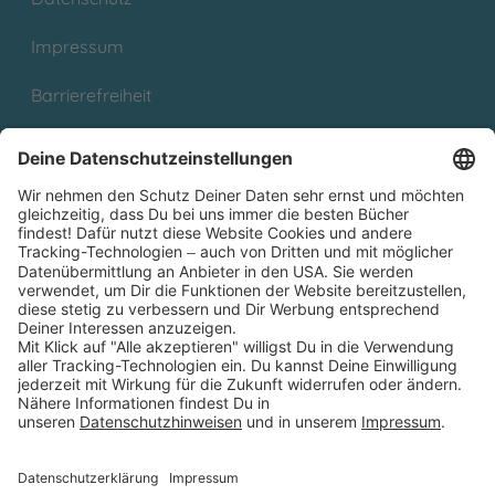
Impressum
Barrierefreiheit
Cookies
Partnerprogramm (Affiliate)
Folge uns auf
* Versandkostenfrei ab 9,00 € Bestellwert innerhalb
Deutschlands
** Lieferzeit 1-3 Werktage innerhalb Deutschlands
Thienemann-Esslinger Verlag GmbH, Blumenstraße 36, D-70182