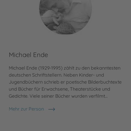
Michael Ende
Ma
Michael Ende (1929-1995) zählt zu den bekanntesten
Mat
deutschen Schriftstellern. Neben Kinder- und
Nec
Jugendbüchern schrieb er poetische Bilderbuchtexte
zun
und Bücher für Erwachsene, Theaterstücke und
leb
Gedichte. Viele seiner Bücher wurden verfilmt…
Töc
Mehr zur Person
Meh
Michael Ende
Mat