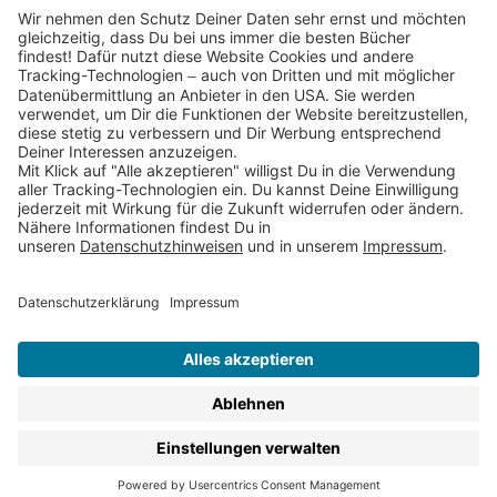
Partnerprogramm (Affiliate)
Folge uns auf
* Versandkostenfrei ab 9,00 € Bestellwert innerhalb
Deutschlands
** Lieferzeit 1-3 Werktage innerhalb Deutschlands
Thienemann-Esslinger Verlag GmbH, Blumenstraße 36, D-70182
Stuttgart
BESTELLUNG WIDERRUFEN