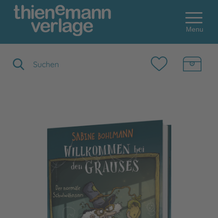
Menu
Suchbegriff eingeben