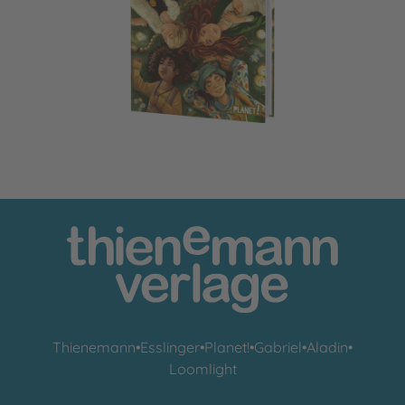
Ein Mädchen namens Willow: Mein Willow-Freundebuch
Thienemann
•
Esslinger
•
Planet!
•
Gabriel
•
Aladin
•
Loomlight