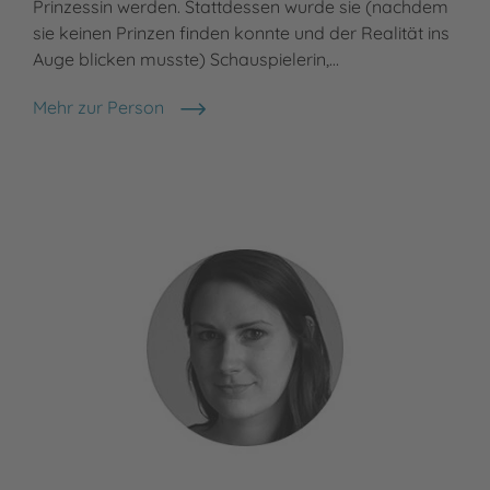
Prinzessin werden. Stattdessen wurde sie (nachdem
arb
sie keinen Prinzen finden konnte und der Realität ins
Ill
Auge blicken musste) Schauspielerin,…
war
Mehr zur Person
Meh
Sabine Bohlmann
Chr