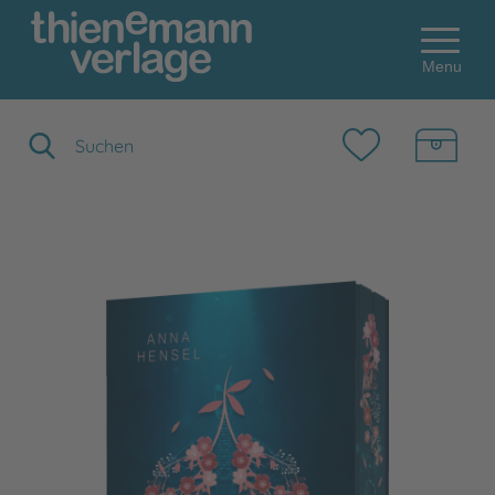
Menu
Suchbegriff eingeben