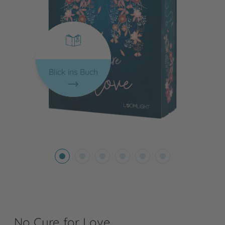
Blick ins Buch
No Cure for Love