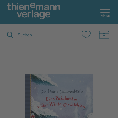
Menu
Suchbegriff eingeben