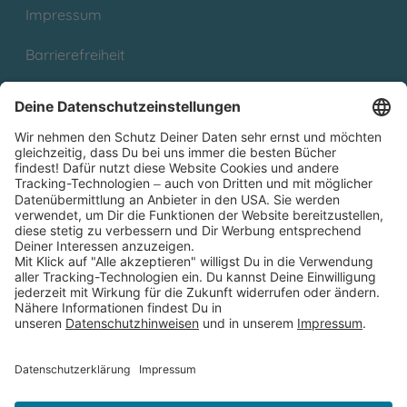
Impressum
Barrierefreiheit
Cookies
Partnerprogramm (Affiliate)
Folge uns auf
* Versandkostenfrei ab 9,00 € Bestellwert innerhalb
Deutschlands
** Lieferzeit 1-3 Werktage innerhalb Deutschlands
Thienemann-Esslinger Verlag GmbH, Blumenstraße 36, D-70182
Stuttgart