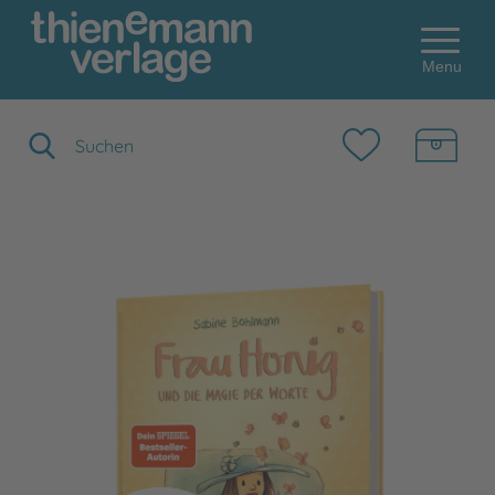
Menu
Suchbegriff eingeben