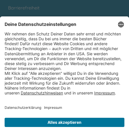
Barrierefreiheit
Cookies
Partnerprogramm (Affiliate)
Folge uns auf
* Versandkostenfrei ab 9,00 € Bestellwert innerhalb
Deutschlands
** Lieferzeit 1-3 Werktage innerhalb Deutschlands
Thienemann-Esslinger Verlag GmbH, Blumenstraße 36, D-70182
Stuttgart