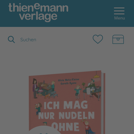
Menu
Suchbegriff eingeben