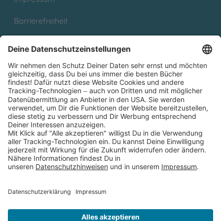
Barrierefreiheit
Cookies
Partnerprogramm (Affiliate)
Folge uns auf
* Versandkostenfrei ab 9,00 € Bestellwert innerhalb
Deutschlands
** Lieferzeit 1-3 Werktage innerhalb Deutschlands
Thienemann-Esslinger Verlag GmbH, Blumenstraße 36, D-70182
Stuttgart