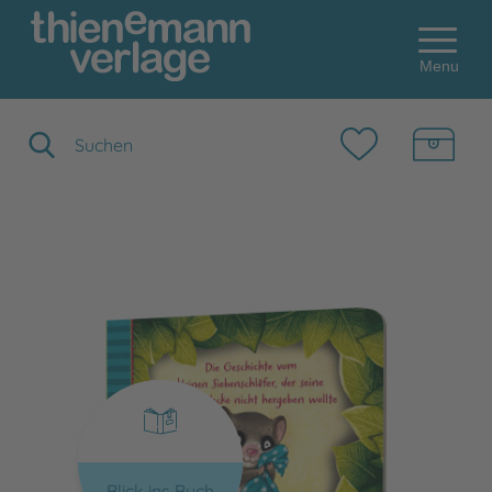
Menu
Suchbegriff eingeben
Blick ins Buch