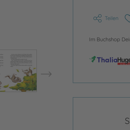
Teilen
Im Buchshop Dein
Bild vergrößern
Bild ve
S