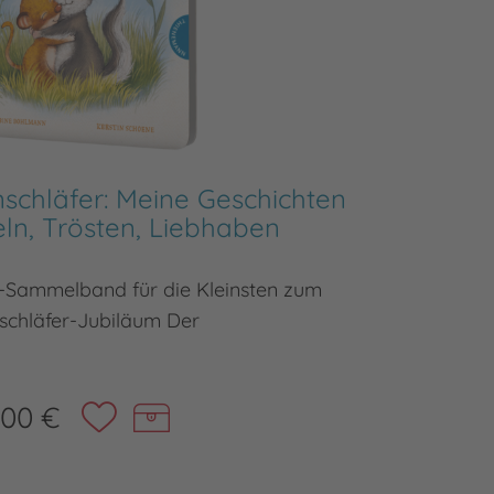
nschläfer: Meine Geschichten
Der kle
ln, Trösten, Liebhaben
klein
-Sammelband für die Kleinsten zum
Ein ni
schläfer-Jubiläum Der
,00 €