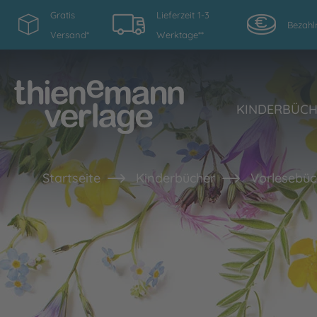
Gratis
Lieferzeit 1-3
Bezahl
Versand*
Werktage**
KINDERBÜC
Startseite
Kinderbücher
Vorlesebüc