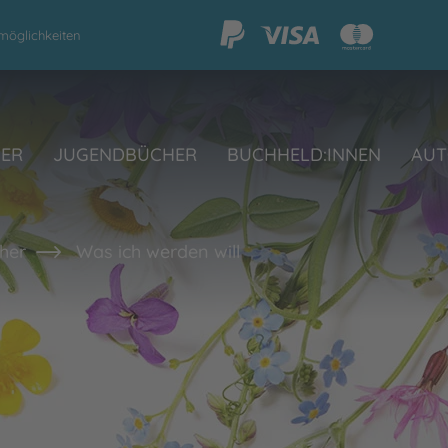
möglichkeiten
HER
JUGENDBÜCHER
BUCHHELD:INNEN
AUT
her
Was ich werden will