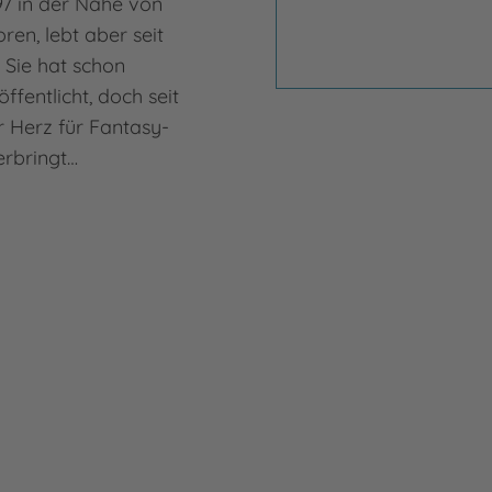
7 in der Nähe von
en, lebt aber seit
. Sie hat schon
fentlicht, doch seit
hr Herz für Fantasy-
erbringt…