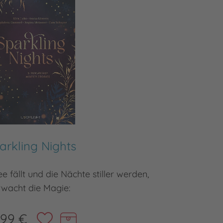
arkling Nights
 fällt und die Nächte stiller werden,
»Das ist
rwacht die Magie:
,99 €