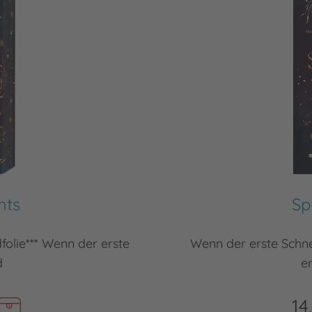
hts
Sp
dfolie*** Wenn der erste
Wenn der erste Schnee
d
e
14