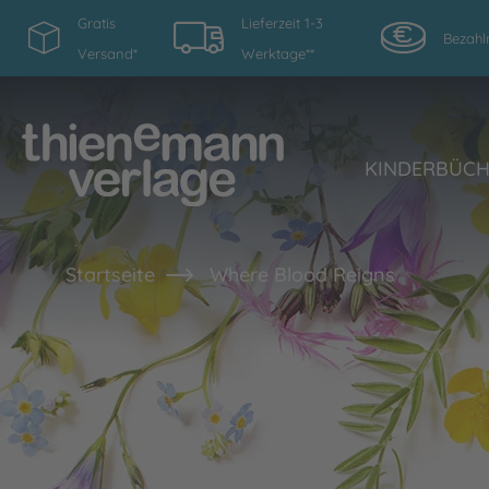
Gratis
Lieferzeit 1-3
Bezahl
Versand*
Werktage**
KINDERBÜC
Startseite
Where Blood Reigns