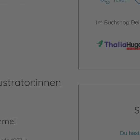
Im Buchshop Dein
ustrator:innen
S
mmel
Du hast