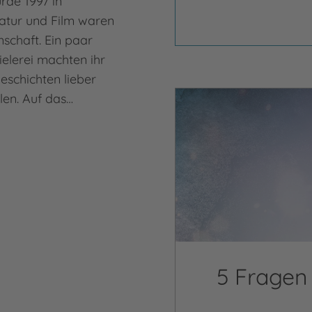
de 1997 in
atur und Film waren
schaft. Ein paar
ielerei machten ihr
Geschichten lieber
llen. Auf das…
5 Frage