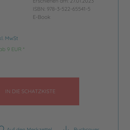
Erschienen am: 27.01.2023
ISBN: 978-3-522-65541-5
E-Book
kl. MwSt
 ab 9 EUR *
LEGEN
IN DIE SCHATZKISTE
Auf den Merkzettel
Buchcover