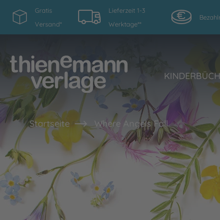
Gratis
Lieferzeit 1-3
Bezahl
Versand*
Werktage**
KINDERBÜC
Startseite
Where Angels Fall