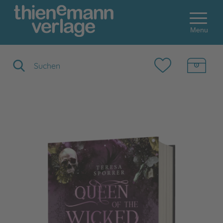
Menu
Suchbegriff eingeben