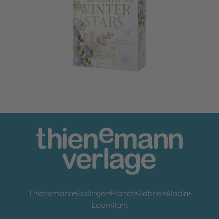
Beneath Winter Stars
Thienemann
•
Esslinger
•
Planet!
•
Gabriel
•
Aladin
•
Loomlight