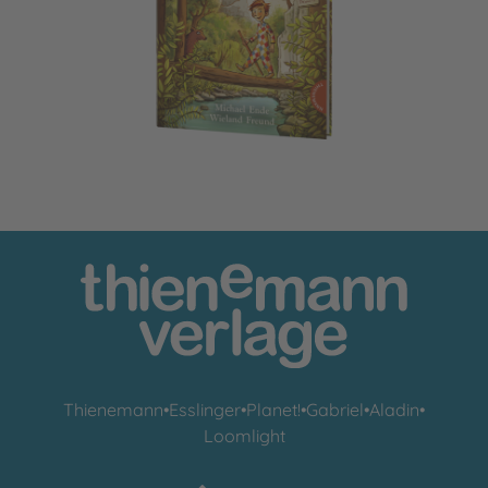
Rodrigo Raubein und Knirps, sein Knappe
Thienemann
•
Esslinger
•
Planet!
•
Gabriel
•
Aladin
•
Loomlight