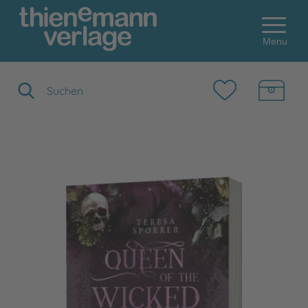
Menu
Suchbegriff eingeben