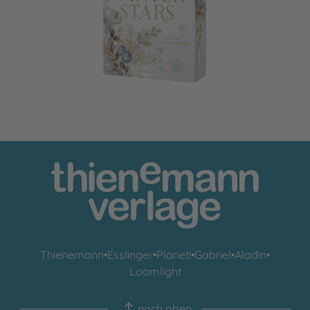
Beneath Winter Stars
Thienemann
•
Esslinger
•
Planet!
•
Gabriel
•
Aladin
•
Loomlight
nach oben