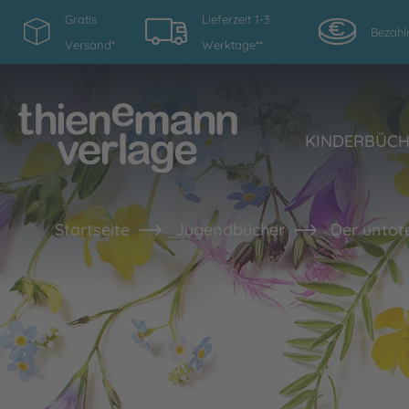
Gratis
Lieferzeit 1-3
Bezahl
Versand*
Werktage**
KINDERBÜC
Startseite
Jugendbücher
Der untot