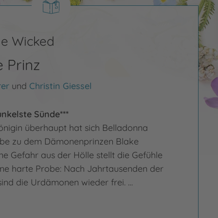
he Wicked
 Prinz
rer
und
Christin Giessel
dunkelste Sünde***
önigin überhaupt hat sich Belladonna
Liebe zu dem Dämonenprinzen Blake
e Gefahr aus der Hölle stellt die Gefühle
ine harte Probe: Nach Jahrtausenden der
ind die Urdämonen wieder frei. …