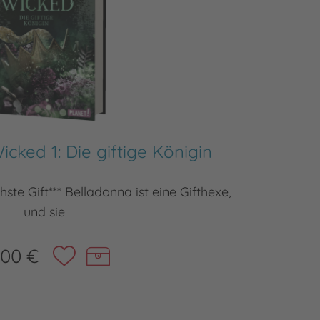
cked 1: Die giftige Königin
Que
chste Gift*** Belladonna ist eine Gifthexe,
Hoc
und sie
,00 €