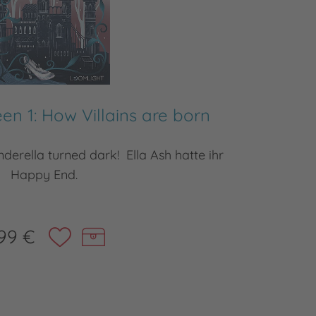
n 1: How Villains are born
Velvet
nderella turned dark! Ella Ash hatte ihr
Das göttl
Happy End.
99 €