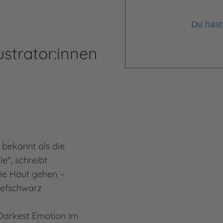
Du hast
ustrator:innen
l bekannt als die
e", schreibt
die Haut gehen –
tiefschwarz
Darkest Emotion im