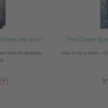
illains are born
The Cinder Quee
ned dark! Ein düsteres
How to be a villain − Ci
ng
9,