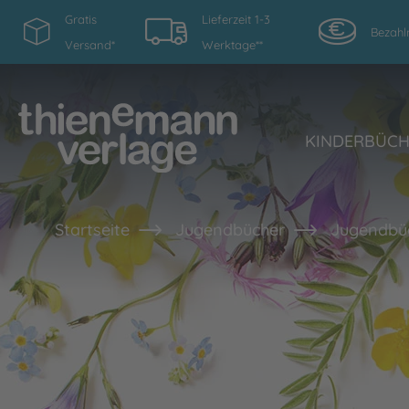
Gratis
Lieferzeit 1-3
Bezahl
Versand*
Werktage**
KINDERBÜC
Startseite
Jugendbücher
Jugendbü