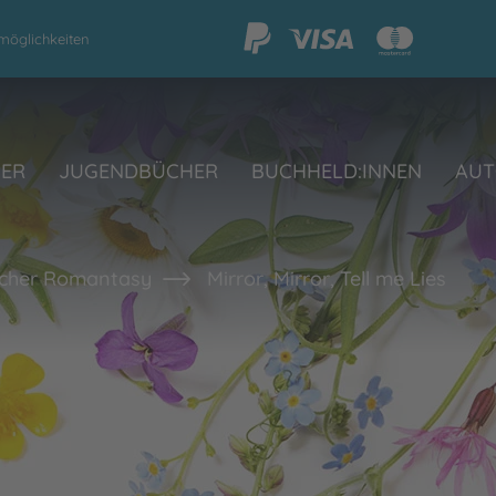
möglichkeiten
HER
JUGENDBÜCHER
BUCHHELD:INNEN
AUT
cher Romantasy
Mirror, Mirror, Tell me Lies