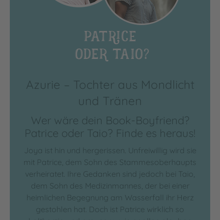
Azurie – Tochter aus Mondlicht
und Tränen
Wer wäre dein Book-Boyfriend?
Patrice oder Taio? Finde es heraus!
Joya ist hin und hergerissen. Unfreiwillig wird sie
mit Patrice, dem Sohn des Stammesoberhaupts
verheiratet. Ihre Gedanken sind jedoch bei Taio,
dem Sohn des Medizinmannes, der bei einer
heimlichen Begegnung am Wasserfall ihr Herz
gestohlen hat. Doch ist Patrice wirklich so