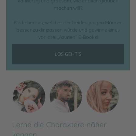
kaltherzig und grausam, wie er allen glauben
machen will?
Finde heraus, welcher der beiden jungen Männer
besser zu dir passen würde und gewinne eines
von drei „Azurien“ E-Books!
LOS GEHT'S
Lerne die Charaktere näher
kennen