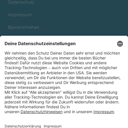
Datenschutz
Impressum
Barrierefreiheit
Cookies
Partnerprogramm (Affiliate)
Folge uns auf
* Versandkostenfrei ab 9,00 € Bestellwert innerhalb
Deutschlands
** Lieferzeit 1-3 Werktage innerhalb Deutschlands
Thienemann-Esslinger Verlag GmbH, Blumenstraße 36, D-70182