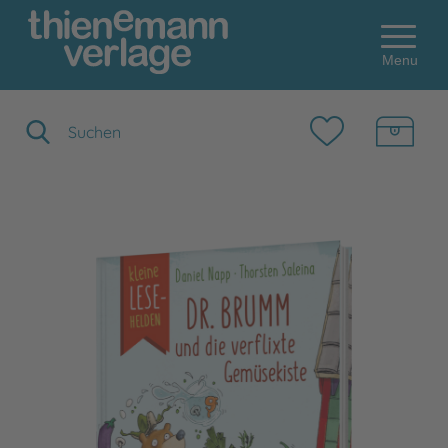
Menu
Suchbegriff eingeben