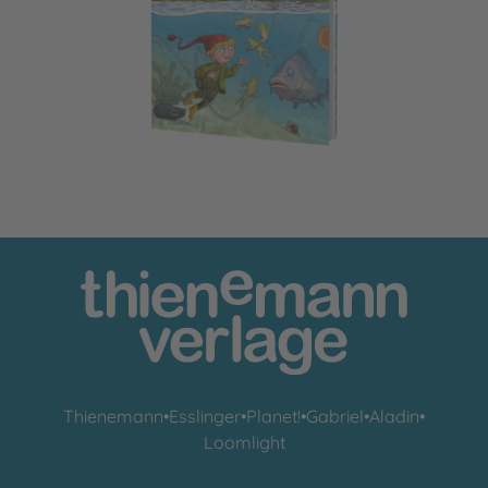
Der kleine Wassermann: Aufregung im Mühlenweiher
Thienemann
•
Esslinger
•
Planet!
•
Gabriel
•
Aladin
•
Loomlight