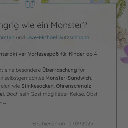
ngrig wie ein Monster?
arsten
und
Uwe-Michael Gutzschhahn
nteraktiver Vorlesespaß für Kinder ab 4
at eine besondere
Überraschung
für
in selbstgemachtes
Monster-Sandwich
,
reien wie
Stinkesocken
,
Ohrenschmalz
el
. Doch sein Gast mag lieber Kekse, Obst
– …
Erschienen am: 27.09.2025