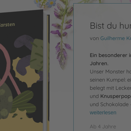
Bist du hu
von
Guilherme K
Ein besonderer i
Jahren.
Unser Monster h
seinen Kumpel: e
belegt mit Lecke
und
Knusperpop
und Schokolade 
weiterlesen
Ab 4 Jahre