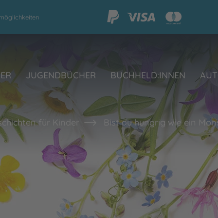
möglichkeiten
HER
JUGENDBÜCHER
BUCHHELD:INNEN
AUT
schichten für Kinder
Bist du hungrig wie ein Mon