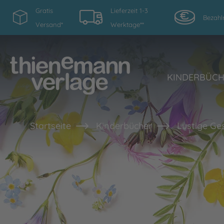
Gratis
Lieferzeit 1-3
Bezahl
Versand*
Werktage**
KINDERBÜC
Startseite
Kinderbücher
Lustige Ge