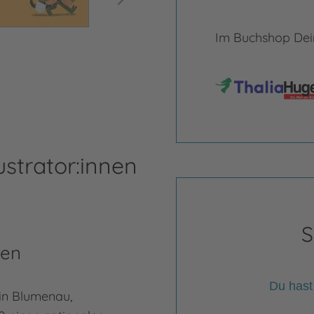
Im Buchshop Dein
ustrator:innen
S
ten
Du hast
 in Blumenau,