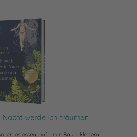
e Nacht werde ich träumen
ler loslassen, auf einen Baum klettern
Ein klei