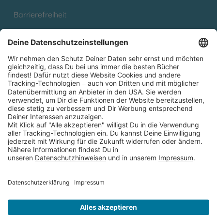
Barrierefreiheit
Cookies
Partnerprogramm (Affiliate)
Folge uns auf
* Versandkostenfrei ab 9,00 € Bestellwert innerhalb
Deutschlands
** Lieferzeit 1-3 Werktage innerhalb Deutschlands
Thienemann-Esslinger Verlag GmbH, Blumenstraße 36, D-70182
Stuttgart