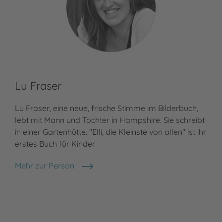
Lu Fraser
Ma
Lu Fraser, eine neue, frische Stimme im Bilderbuch,
Mar
lebt mit Mann und Tochter in Hampshire. Sie schreibt
(Ös
in einer Gartenhütte. "Elli, die Kleinste von allen" ist ihr
Übe
erstes Buch für Kinder.
Buc
Mün
Mehr zur Person
Lu Fraser
Meh
Mar