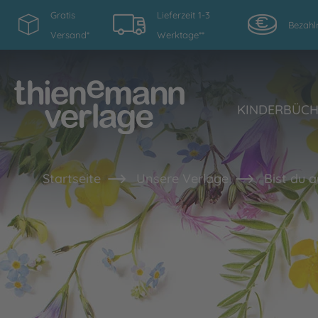
Gratis
Lieferzeit 1-3
Bezahl
Versand*
Werktage**
KINDERBÜC
Startseite
Unsere Verlage
Bist du 