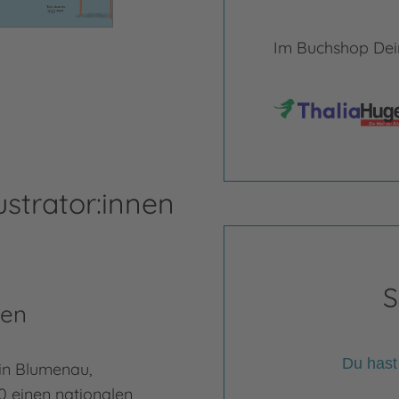
Im Buchshop Dein
ustrator:innen
S
ten
Du hast
 in Blumenau,
10 einen nationalen