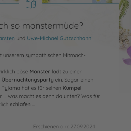
uch so monstermüde?
arsten
und
Uwe-Michael Gutzschhahn
t unserem sympathischen Mitmach-
irklich böse
Monster
lädt zu einer
n
Übernachtungsparty
ein. Sogar einen
n Pyjama hat es für seinen
Kumpel
r … was macht es denn da unten? Was für
rlich
schlafen
…
Erschienen am: 27.09.2024