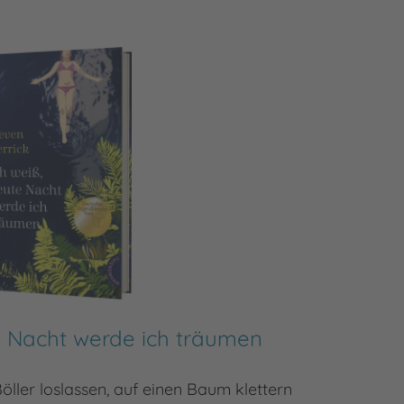
e Nacht werde ich träumen
ler loslassen, auf einen Baum klettern
Ein klei