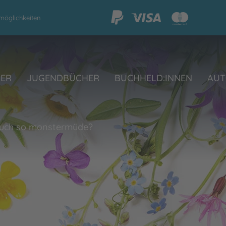
möglichkeiten
HER
JUGENDBÜCHER
BUCHHELD:INNEN
AUT
auch so monstermüde?