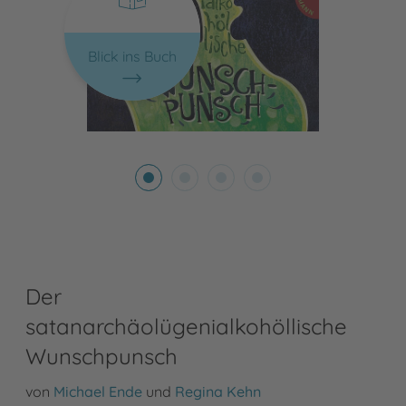
Blick ins Buch
Der
satanarchäolügenialkohöllische
Wunschpunsch
von
Michael Ende
und
Regina Kehn